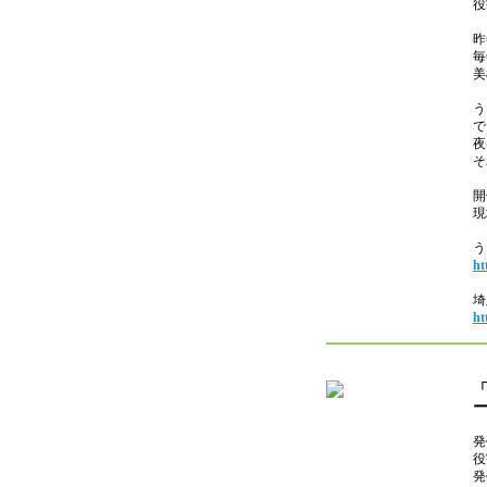
役
昨
毎
美
う
で
夜
そ
開
現
う
ht
埼
ht
「
発
役
発