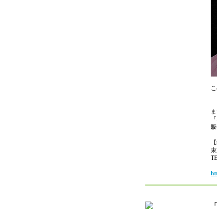
こ
ま
「
販
【
東
TE
ht
「