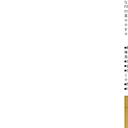
な
F
の
直
※
※
す
※
■
琳
美
■
■
■
ミ
※
■
■H