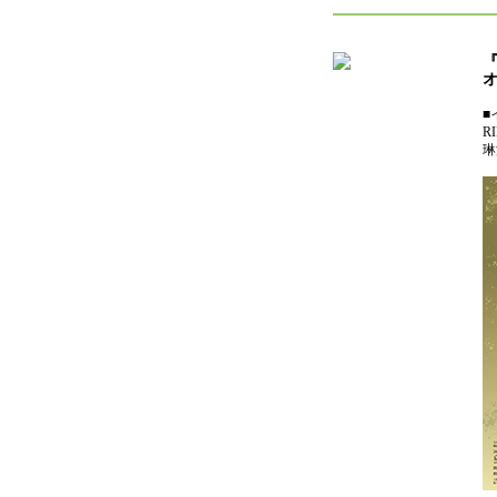
『
■
R
琳