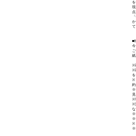
を
現
点
「
か
て
■
今
ご
紙
※
※
を
※
約
※
見
※
※
な
※
※
※
※