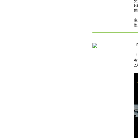
交
HP
問
主
際
「
有
2