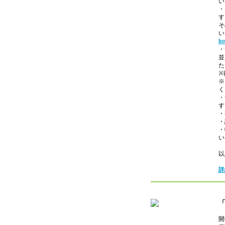
い
・
す
そ
い
ht
・
並
た
※
※
く
・
す
・
・
・
い
以
詳
開