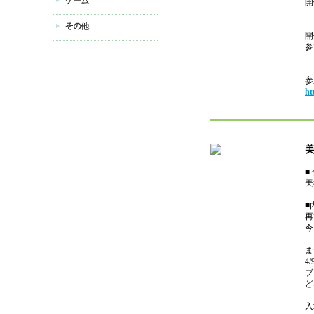
開
1
開
参
参
ht
■
美
■
再
今
ま
4
ブ
ど
入