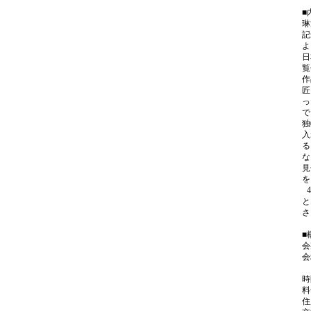
■
琳
記
よ
日
覧
作
匠
っ
で
独
入
る
な
見
を
4
と
さ
■
会
会
ギ
時
料
住