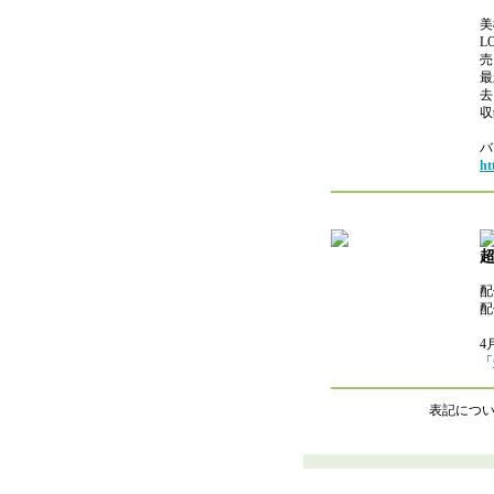
美
L
売
最
去
収
バ
ht
超
配
配
4
「
表記につ