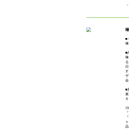
「
■
琳
■
琳
る
日
す
ザ
会
■
東
キ
1
『
『
ャ
品