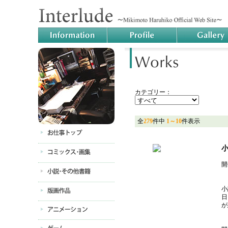
カテゴリー：
全
279
件中
1～10
件表示
開
小
日
が