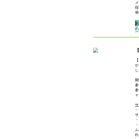
メ
役
発
【
か
し
開
参
参
ャ
サ
・
サ
・
・
ム
れ